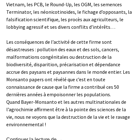
Vietnam, les PCB, le Round-Up, les OGM, les semences
Terminator, les néonicotinoïdes, le fichage d’opposants, la
falsification scientifique, les procès aux agriculteurs, le
lobbying agressif et ses divers conflits d’intérêts…
Les conséquences de l’activité de cette firme sont
désastreuses : pollution des eaux et des sols, cancers,
malformations congénitales ou destruction de la
biodiversité, disparition, précarisation et dépendance
accrue des paysans et paysannes dans le monde entier. Les
Monsanto papers ont révélé que c’est en toute
connaissance de cause que la firme a contribué ces 50
dernières années à empoisonner les populations.
Quand Bayer-Monsanto et les autres multinationales de
l’agrochimie affirment être à la pointe des sciences de la
vie, nous ne voyons que la destruction de la vie et le ravage
environnemental !
Le 5 mars 2022 à Lyon, assiégeons B
Continuer la lecture de
→