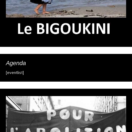
Agenda
[eventlist]