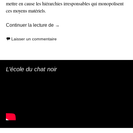
mettre en cause les hiérarchies irresponsables qui monopolisent
ces moyens matériels.
Adresse à tous ceux qui ne veulent p
Continuer la lecture de
→
Laisser un commentaire
L’école du chat noir