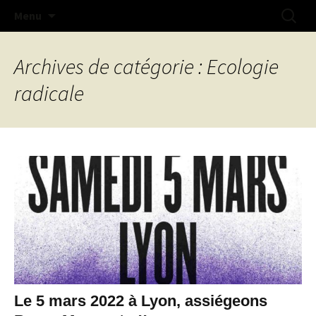
Na doue na mestr !
Aller
Recherc
Collectif Libertaire de Lorient
Menu
au
contenu
Archives de catégorie : Ecologie
radicale
Le 5 mars 2022 à Lyon, assiégeons