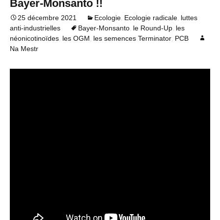
Bayer-Monsanto !!
,
,
25 décembre 2021
Ecologie
Ecologie radicale
luttes
,
,
anti-industrielles
Bayer-Monsanto
le Round-Up
les
,
,
,
néonicotinoïdes
les OGM
les semences Terminator
PCB
Na Mestr