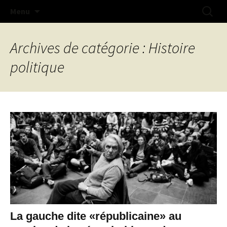
Na doue na mestr !
Aller
Recherc
Collectif Libertaire de Lorient
Menu
au
contenu
Archives de catégorie : Histoire
politique
La gauche dite «républicaine» au