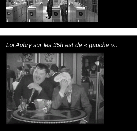
Loi Aubry sur les 35h est de « gauche »..