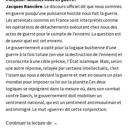
Jacques Rancière.
Le discours officiel dit que nous sommes
en guerre puisqu’une puissance hostile nous fait la guerre.
Les attentats commis en France sont interprétés comme
les opérations de détachements exécutant chez nous des
actes de guerre pour le compte de l’ennemi. La question est
de savoir quel est cet ennemi.
Le gouvernement a opté pour la logique bushienne d’une
guerre à la fois totale (on vise la destruction de l’ennemi) et
circonscrite à une cible précise, l’État islamique. Mais, selon
une autre réponse, relayée par certains intellectuels, c’est
l’islam qui nous a déclaré la guerre et met en oeuvre un plan
mondial pour imposer sa loi sur la planè
te.Ces
deux
logiques se rejoignent dans la mesure où, dans son combat
contre Daech, le gouvernement doit mobiliser un
sentiment national, qui est un sentiment antimusulman et
antiimmigré. Le mot «guerre» dit cette conjonction.
Comment sortir de la haine : grand e
Continuer la lecture de
→