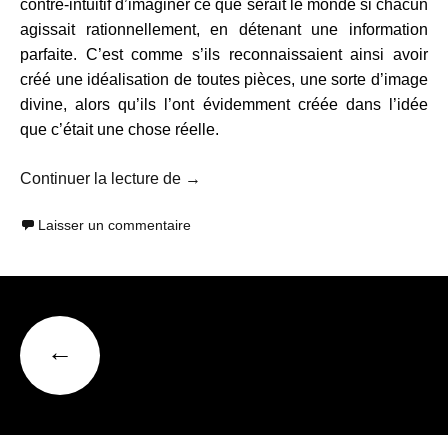
contre-intuitif d’imaginer ce que serait le monde si chacun
agissait rationnellement, en détenant une information
parfaite. C’est comme s’ils reconnaissaient ainsi avoir
créé une idéalisation de toutes pièces, une sorte d’image
divine, alors qu’ils l’ont évidemment créée dans l’idée
que c’était une chose réelle.
David Graeber : « Nos institutions so
Continuer la lecture de
→
Laisser un commentaire
Navigation
←
Articles plus anciens
des