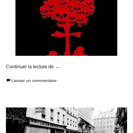
Pasolini : rage, cinéma et guerre d’Al
Continuer la lecture de
→
Laisser un commentaire