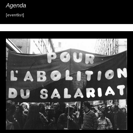
Agenda
[eventlist]