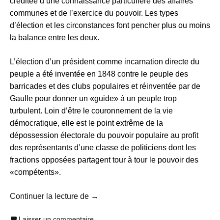
créditée d’une connaissance particulière des affaires
communes et de l’exercice du pouvoir. Les types
d’élection et les circonstances font pencher plus ou moins
la balance entre les deux.
L’élection d’un président comme incarnation directe du
peuple a été inventée en 1848 contre le peuple des
barricades et des clubs populaires et réinventée par de
Gaulle pour donner un «guide» à un peuple trop
turbulent. Loin d’être le couronnement de la vie
démocratique, elle est le point extrême de la
dépossession électorale du pouvoir populaire au profit
des représentants d’une classe de politiciens dont les
fractions opposées partagent tour à tour le pouvoir des
«compétents».
Jacques Rancière : « L’élection, ce n
Continuer la lecture de
→
Laisser un commentaire