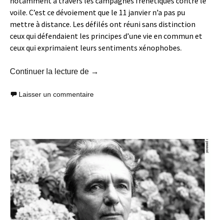
notamment à travers les campagnes frénétiques contre le
voile. C’est ce dévoiement que le 11 janvier n’a pas pu
mettre à distance. Les défilés ont réuni sans distinction
ceux qui défendaient les principes d’une vie en commun et
ceux qui exprimaient leurs sentiments xénophobes.
La gauche dite «républicaine» au ser
Continuer la lecture de
→
Laisser un commentaire