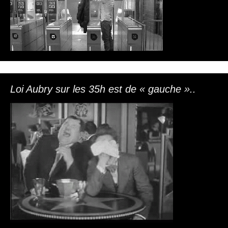
Loi Aubry sur les 35h est de « gauche »..