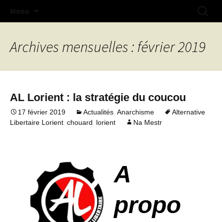
Na doue na mestr !
Aller
Recherc
Collectif Libertaire de Lorient
Menu
au
contenu
Archives mensuelles : février 2019
AL Lorient : la stratégie du coucou
,
17 février 2019
Actualités
Anarchisme
Alternative
,
,
Libertaire Lorient
chouard
lorient
Na Mestr
A
propo