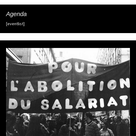
Agenda
[eventlist]