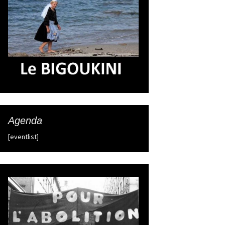
Agenda
[eventlist]