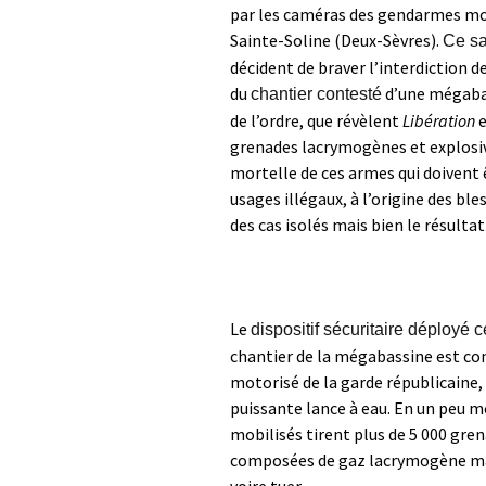
par les caméras des gendarmes mobi
Sainte-Soline (Deux-Sèvres).
Ce s
décident de braver l’interdiction 
du
d’une mégabas
chantier contesté
de l’ordre, que révèlent
Libération
grenades lacrymogènes et explosiv
mortelle de ces armes qui doivent êt
usages illégaux, à l’origine des bl
des cas isolés mais bien le résultat
Le
dispositif sécuritaire déployé c
chantier de la mégabassine est co
motorisé de la garde républicaine,
puissante lance à eau. En un peu m
mobilisés tirent plus de 5 000 gre
composées de gaz lacrymogène mais