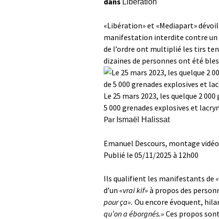
dans
Libération
«Libération» et «Mediapart» dévoil
manifestation interdite contre un 
de l’ordre ont multiplié les tirs 
dizaines de personnes ont été ble
Le 25 mars 2023, les quelque 2 000
5 000 grenades explosives et lacr
Par
Ismaël Halissat
Emanuel Descours, montage vidéo
Publié le 05/11/2025 à 12h00
Ils qualifient les manifestants de
«
d’un
«vrai kif»
à propos des personn
pour ça».
Ou encore évoquent, hila
qu’on a éborgnés.»
Ces propos sont 