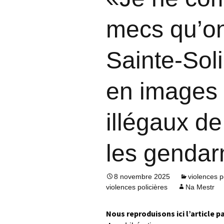
mecs qu’o
Sainte-Soli
en images s
illégaux d
les genda
8 novembre 2025
violences p
violences policières
Na Mestr
Nous reproduisons ici l’article p