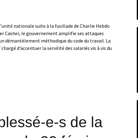
unité nationale suite à la fusillade de Charlie Hebdo
per Casher, le gouvernement amplifie ses attaques
t un démantèlement méthodique du code du travail. La
 chargé d’accentuer la servilité des salariés vis à vis du
15 : Journée de grève et de lutte contre la loi Macron
blessé-e-s de la