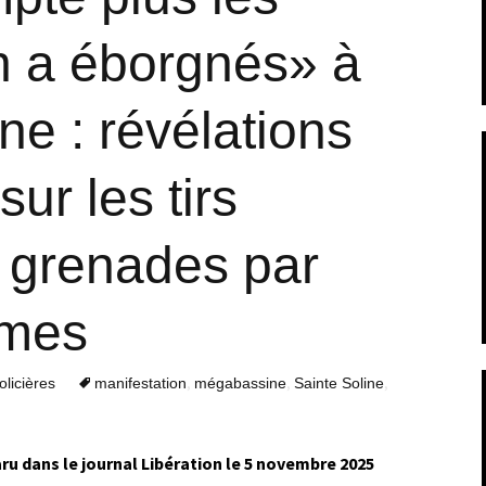
n a éborgnés» à
ne : révélations
ur les tirs
e grenades par
rmes
,
,
,
olicières
manifestation
mégabassine
Sainte Soline
aru dans le journal Libération le 5 novembre 2025