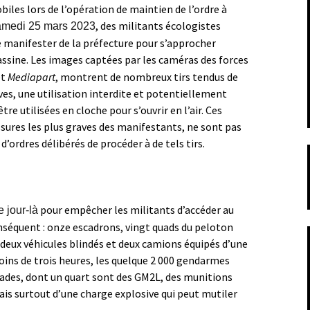
les lors de l’opération de maintien de l’ordre à
, des militants écologistes
amedi 25 mars 2023
de manifester de la préfecture pour s’approcher
sine. Les images captées par les caméras des forces
et
Mediapart
, montrent de nombreux tirs tendus de
es, une utilisation interdite et potentiellement
re utilisées en cloche pour s’ouvrir en l’air. Ces
essures les plus graves des manifestants, ne sont pas
 d’ordres délibérés de procéder à de tels tirs.
pour empêcher les militants d’accéder au
e jour-là
nséquent : onze escadrons, vingt quads du peloton
 deux véhicules blindés et deux camions équipés d’une
oins de trois heures, les quelque 2 000 gendarmes
nades, dont un quart sont des GM2L, des munitions
 surtout d’une charge explosive qui peut mutiler