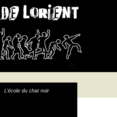
ient
Rechercher :
L’école du chat noir