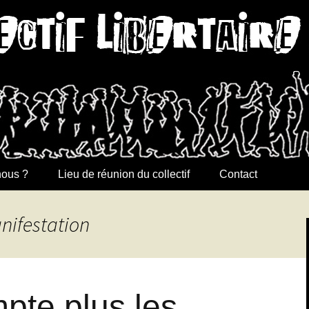
ibertaire de Lor
ous ?
Lieu de réunion du collectif
Contact
nifestation
pte plus les