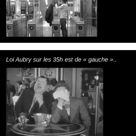
Loi Aubry sur les 35h est de « gauche »..