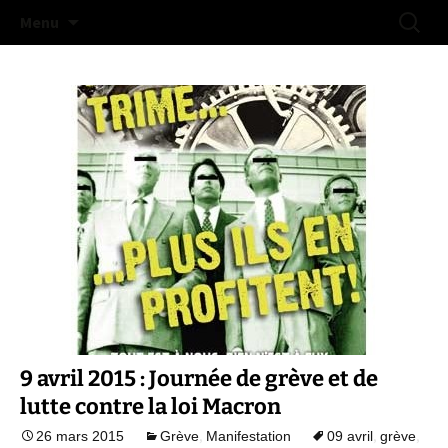
Na doue na mestr !
Aller
Recherc
Collectif Libertaire de Lorient
Menu
au
contenu
9 avril 2015 : Journée de grève et de
lutte contre la loi Macron
,
,
,
26 mars 2015
Grève
Manifestation
09 avril
grève