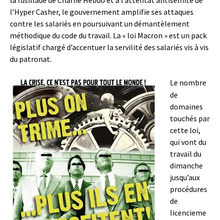
la fusillade de Charlie Hebdo et à l’attentat antisémite de
l’Hyper Casher, le gouvernement amplifie ses attaques
contre les salariés en poursuivant un démantèlement
méthodique du code du travail. La « loi Macron » est un pack
législatif chargé d’accentuer la servilité des salariés vis à vis
du patronat.
Le nombre
de
domaines
touchés par
cette loi,
qui vont du
travail du
dimanche
jusqu’aux
procédures
de
licencieme