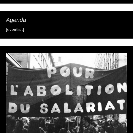
Agenda
[eventlist]