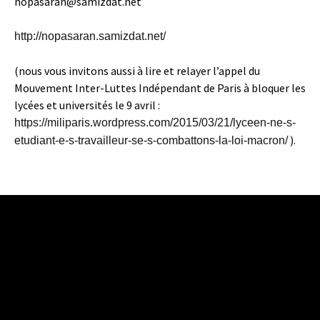
nopasaran@samizdat.net
http://nopasaran.samizdat.net/
(nous vous invitons aussi à lire et relayer l’appel du
Mouvement Inter-Luttes Indépendant de Paris à bloquer les
lycées et universités le 9 avril :
https://miliparis.wordpress.com/2015/03/21/lyceen-ne-s-
).
etudiant-e-s-travailleur-se-s-combattons-la-loi-macron/
Navigation
←
Un Etat qui règne au dessus du volcan
23, 24 25 octobre 2015 : Week-end contre
des
l’armement de la police
→
articles