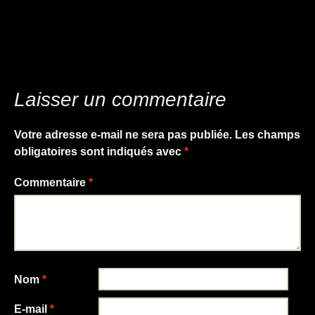
des
17 octobre 1961 « Il y a du sang dans Paris »
par Sorj Chalandon.
→
articles
Laisser un commentaire
Votre adresse e-mail ne sera pas publiée.
Les champs
obligatoires sont indiqués avec
*
Commentaire
*
Nom
*
E-mail
*