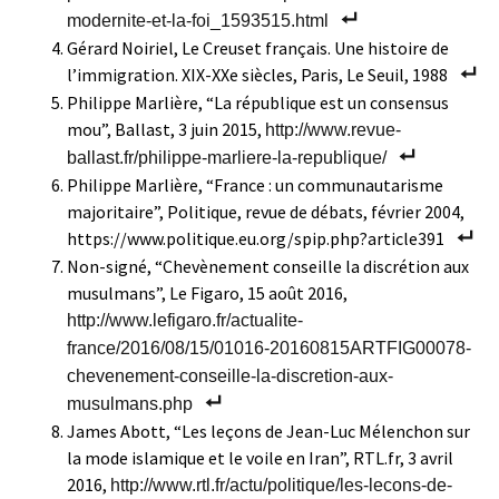
modernite-et-la-foi_1593515.html
Gérard Noiriel, Le Creuset français. Une histoire de
l’immigration. XIX-XXe siècles, Paris, Le Seuil, 1988
Philippe Marlière, “La république est un consensus
mou”, Ballast, 3 juin 2015,
http://www.revue-
ballast.fr/philippe-marliere-la-republique/
Philippe Marlière, “France : un communautarisme
majoritaire”, Politique, revue de débats, février 2004,
https://www.politique.eu.org/spip.php?article391
Non-signé, “Chevènement conseille la discrétion aux
musulmans”, Le Figaro, 15 août 2016,
http://www.lefigaro.fr/actualite-
france/2016/08/15/01016-20160815ARTFIG00078-
chevenement-conseille-la-discretion-aux-
musulmans.php
James Abott, “Les leçons de Jean-Luc Mélenchon sur
la mode islamique et le voile en Iran”, RTL.fr, 3 avril
2016,
http://www.rtl.fr/actu/politique/les-lecons-de-