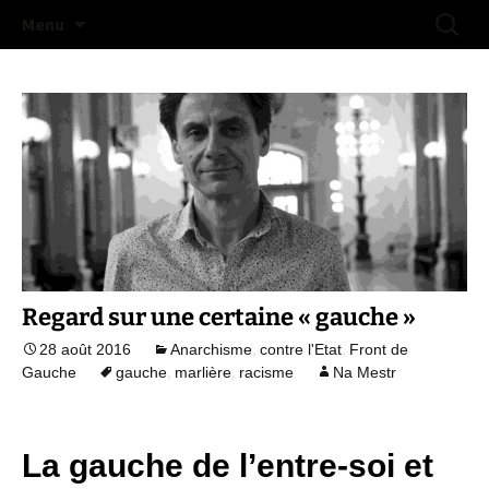
Na doue na mestr !
Aller
Recherc
Collectif Libertaire de Lorient
Menu
au
contenu
Regard sur une certaine « gauche »
,
,
28 août 2016
Anarchisme
contre l'Etat
Front de
,
,
Gauche
gauche
marlière
racisme
Na Mestr
La gauche de l’entre-soi et