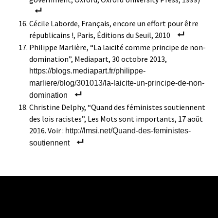
Cécile Laborde, Français, encore un effort pour être
républicains !, Paris, Éditions du Seuil, 2010
Philippe Marlière, “La laïcité comme principe de non-
domination”, Mediapart, 30 octobre 2013,
https://blogs.mediapart.fr/philippe-
marliere/blog/301013/la-laicite-un-principe-de-non-
domination
Christine Delphy, “Quand des féministes soutiennent
des lois racistes”, Les Mots sont importants, 17 août
2016. Voir :
http://lmsi.net/Quand-des-feministes-
soutiennent
Navigation
←
La gauche dite «républicaine» au service
de la xénophobie ou du racisme.