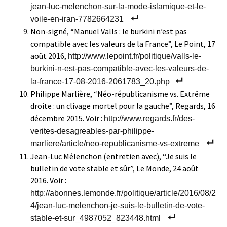
jean-luc-melenchon-sur-la-mode-islamique-et-le-
voile-en-iran-7782664231
Non-signé, “Manuel Valls : le burkini n’est pas
compatible avec les valeurs de la France”, Le Point, 17
août 2016,
http://www.lepoint.fr/politique/valls-le-
burkini-n-est-pas-compatible-avec-les-valeurs-de-
la-france-17-08-2016-2061783_20.php
Philippe Marlière, “Néo-républicanisme vs. Extrême
droite : un clivage mortel pour la gauche”, Regards, 16
décembre 2015. Voir :
http://www.regards.fr/des-
verites-desagreables-par-philippe-
marliere/article/neo-republicanisme-vs-extreme
Jean-Luc Mélenchon (entretien avec), “Je suis le
bulletin de vote stable et sûr”, Le Monde, 24 août
2016. Voir :
http://abonnes.lemonde.fr/politique/article/2016/08/2
4/jean-luc-melenchon-je-suis-le-bulletin-de-vote-
stable-et-sur_4987052_823448.html