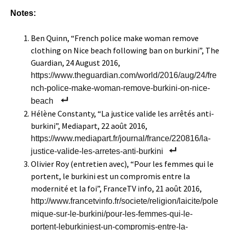
Notes:
Ben Quinn, “French police make woman remove
clothing on Nice beach following ban on burkini”, The
Guardian, 24 August 2016,
https://www.theguardian.com/world/2016/aug/24/fre
nch-police-make-woman-remove-burkini-on-nice-
beach
Hélène Constanty, “La justice valide les arrêtés anti-
burkini”, Mediapart, 22 août 2016,
https://www.mediapart.fr/journal/france/220816/la-
justice-valide-les-arretes-anti-burkini
Olivier Roy (entretien avec), “Pour les femmes qui le
portent, le burkini est un compromis entre la
modernité et la foi”, FranceTV info, 21 août 2016,
http://www.francetvinfo.fr/societe/religion/laicite/pole
mique-sur-le-burkini/pour-les-femmes-qui-le-
portent-leburkiniest-un-compromis-entre-la-