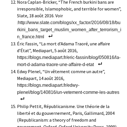
Nora Caplan-Bricker, “The French burkini bans are
irresponsible, Islamophobic, and terrible for women”,
Slate, 18 août 2016. Voir
:
http://www.slate.com/blogs/xx_factor/2016/08/18/bu
rkini_bans_target_muslim_women_after_terrorism_i
n_france.html
Éric Fassin, “La mort d’Adama Traoré, une affaire
d’État”, Mediapart, 5 août 2016,
https://blogs.mediapart.fr/eric-fassin/blog/050816/la-
mort-d-adama-traore-une-affaire-d-etat
Edwy Plenel, “Un vêtement comme un autre”,
Mediapart, 14 août 2016,
https://blogs.mediapart.fr/edwy-
plenel/blog/140816/un-vetement-comme-les-autres
Philip Pettit, Républicanisme. Une théorie de la
liberté et du gouvernement, Paris, Gallimard, 2004
(Republicanism: a theory of freedom and
government, Oxford, Oxford University Press, 1999)