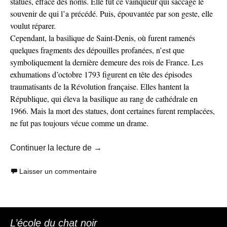
statues, effacé des noms. Elle fut ce vainqueur qui saccage le
souvenir de qui l’a précédé. Puis, épouvantée par son geste, elle
voulut réparer.
Cependant, la basilique de Saint-Denis, où furent ramenés
quelques fragments des dépouilles profanées, n’est que
symboliquement la dernière demeure des rois de France. Les
exhumations d’octobre 1793 figurent en tête des épisodes
traumatisants de la Révolution française. Elles hantent la
République, qui éleva la basilique au rang de cathédrale en
1966. Mais la mort des statues, dont certaines furent remplacées,
ne fut pas toujours vécue comme un drame.
« Ce qui dérange, c’est le profil de
Continuer la lecture de
→
Laisser un commentaire
L’école du chat noir