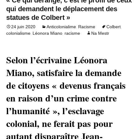
« Ce qui dérange, c’est le profil de ceux
qui demandent le déplacement des
statues de Colbert »
,
,
24 juin 2020
Anticolonialime
Racisme
Colbert
,
,
colonialisme
Léonora Miano
racisme
Na Mestr
Selon l’écrivaine Léonora
Miano, satisfaire la demande
de citoyens « devenus français
en raison d’un crime contre
l’humanité », l’esclavage
colonial, ne ferait pas pour
autant disparaître Jean-