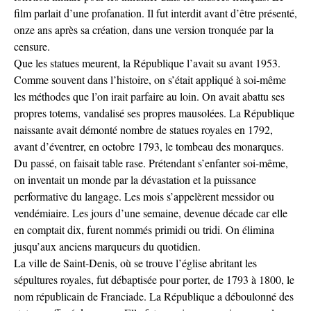
film parlait d’une profanation. Il fut interdit avant d’être présenté,
onze ans après sa création, dans une version tronquée par la
censure.
Que les statues meurent, la République l’avait su avant 1953.
Comme souvent dans l’histoire, on s’était appliqué à soi-même
les méthodes que l’on irait parfaire au loin. On avait abattu ses
propres totems, vandalisé ses propres mausolées. La République
naissante avait démonté nombre de statues royales en 1792,
avant d’éventrer, en octobre 1793, le tombeau des monarques.
Du passé, on faisait table rase. Prétendant s’enfanter soi-même,
on inventait un monde par la dévastation et la puissance
performative du langage. Les mois s’appelèrent messidor ou
vendémiaire. Les jours d’une semaine, devenue décade car elle
en comptait dix, furent nommés primidi ou tridi. On élimina
jusqu’aux anciens marqueurs du quotidien.
La ville de Saint-Denis, où se trouve l’église abritant les
sépultures royales, fut débaptisée pour porter, de 1793 à 1800, le
nom républicain de Franciade. La République a déboulonné des