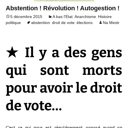
Abstention ! Révolution ! Autogestion !
,
,
5 décembre 2015
A bas l'Etat
Anarchisme
Histoire
,
,
politique
abstention
droit de vote
élections
Na Mestr
★ Il y a des gens
qui sont morts
pour avoir le droit
de vote…
C’est ce qui nous est régulièrement opposé quand on