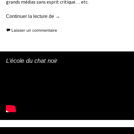
grands médias sans esprit critique… etc.
Abstention ! Révolution ! Autogestion 
Continuer la lecture de
→
Laisser un commentaire
L’école du chat noir