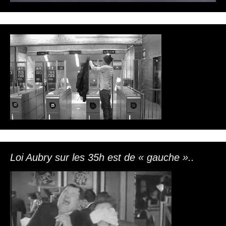
Loi Aubry sur les 35h est de « gauche »..