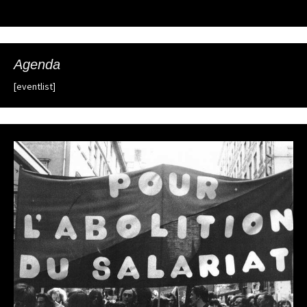
Agenda
[eventlist]