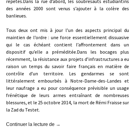
répétés.Dans la rue d’abord, les soubresauts estudiantins
des années 2000 sont venus s’ajouter à la colère des
banlieues.
Tous deux ont mis à jour l’un des aspects principal du
maintien de l’ordre : une force essentiellement dissuasive
qui le cas échéant contient l’affrontement dans un
dispositif qu’elle a préméditée.Dans les bocages plus
récemment, la résistance aux projets d’infrastructures a eu
raison un temps du savoir faire français en matière de
contrôle d’un territoire. Les gendarmes se sont
littéralement embourbés à Notre-Dame-des-Landes et
leur naufrage a eu pour conséquence prévisible un usage
frénétique de leurs armes entraînant de nombreuses
blessures, et le 25 octobre 2014, la mort de Rémi Fraisse sur
la Zad du Testet.
23, 24 25 octobre 2015 : Week-end co
Continuer la lecture de
→