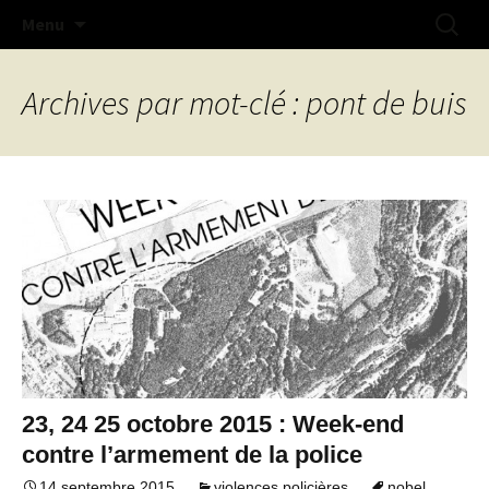
Na doue na mestr !
Aller
Recherc
Collectif Libertaire de Lorient
Menu
au
contenu
Archives par mot-clé : pont de buis
23, 24 25 octobre 2015 : Week-end
contre l’armement de la police
14 septembre 2015
violences policières
nobel