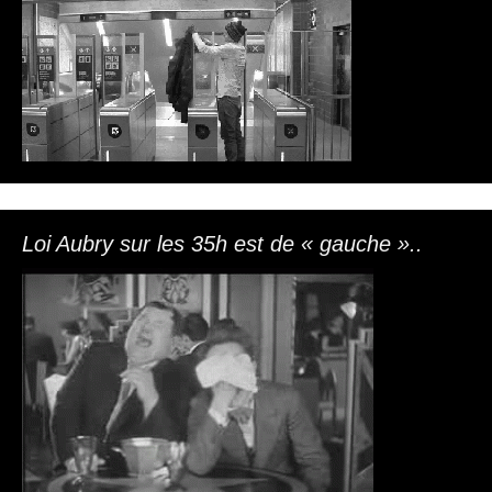
Loi Aubry sur les 35h est de « gauche »..