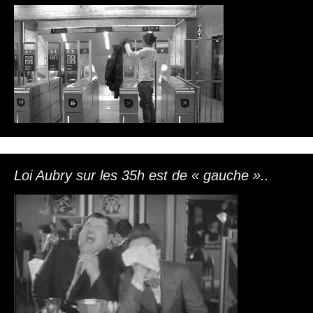
Loi Aubry sur les 35h est de « gauche »..