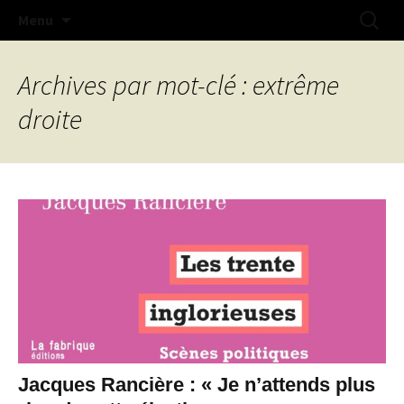
Na doue na mestr !
Aller
Recherc
Collectif Libertaire de Lorient
Menu
au
contenu
Archives par mot-clé : extrême
droite
Jacques Rancière : « Je n’attends plus