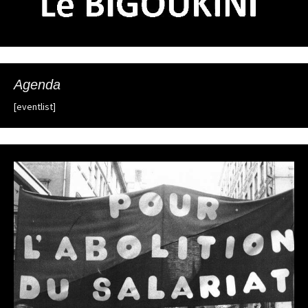
Agenda
[eventlist]