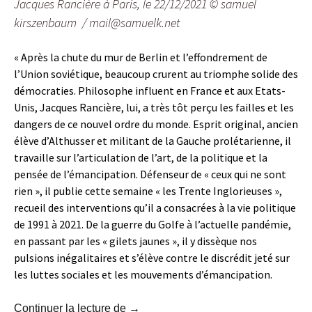
Jacques Rancière à Paris, le 22/12/2021 © samuel
kirszenbaum / mail@samuelk.net
« Après la chute du mur de Berlin et l’effondrement de
l’Union soviétique, beaucoup crurent au triomphe solide des
démocraties. Philosophe influent en France et aux Etats-
Unis, Jacques Rancière, lui, a très tôt perçu les failles et les
dangers de ce nouvel ordre du monde. Esprit original, ancien
élève d’Althusser et militant de la Gauche prolétarienne, il
travaille sur l’articulation de l’art, de la politique et la
pensée de l’émancipation. Défenseur de « ceux qui ne sont
rien », il publie cette semaine « les Trente Inglorieuses »,
recueil des interventions qu’il a consacrées à la vie politique
de 1991 à 2021. De la guerre du Golfe à l’actuelle pandémie,
en passant par les « gilets jaunes », il y dissèque nos
pulsions inégalitaires et s’élève contre le discrédit jeté sur
les luttes sociales et les mouvements d’émancipation.
Jacques Rancière : « Je n’attends plu
Continuer la lecture de
→